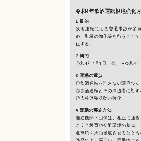
令和4年飲酒運転根絶強化
1 目的
飲酒運転による交通事故が多
め、取締の強化等を行うことで
止する。
2 期間
令和4年7月1日（金）〜令和4年
3 運動の重点
◎飲酒運転を許さない環境づく
◎飲酒運転とその周辺者に対す
◎広報啓発活動の強化
4 運動の実施方法
推進機関・団体は、相互に連携
に安全教育や交通環境の整備、
進事項を周知徹底させるととも
啓発により幅広い「県民総ぐる