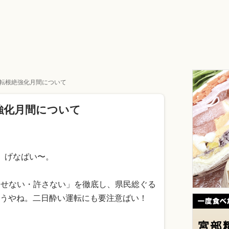
転根絶強化月間について
強化月間について
」げなばい〜。
させない・許さない」を徹底し、県民総ぐる
うやね。二日酔い運転にも要注意ばい！