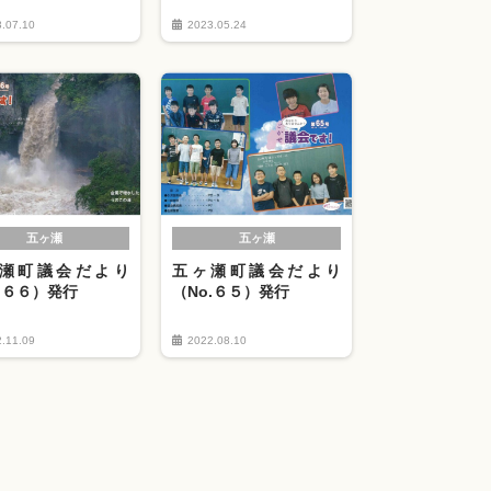
.07.10
2023.05.24
五ヶ瀬
五ヶ瀬
瀬町議会だより
五ヶ瀬町議会だより
.６６）発行
（No.６５）発行
.11.09
2022.08.10