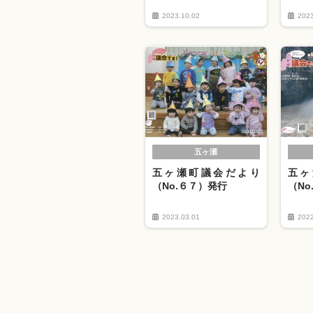
2023.10.02
2023
五ヶ瀬
五ヶ瀬町議会だより
五ヶ
（No.６７）発行
（No
2023.03.01
2022