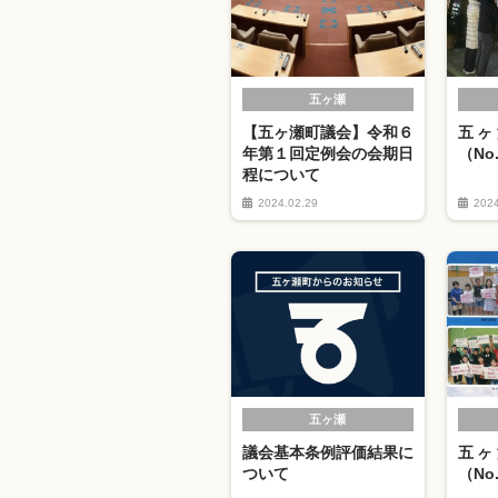
五ヶ瀬
【五ヶ瀬町議会】令和６
五ヶ
年第１回定例会の会期日
（No
程について
2024.02.29
2024
五ヶ瀬
議会基本条例評価結果に
五ヶ
ついて
（No